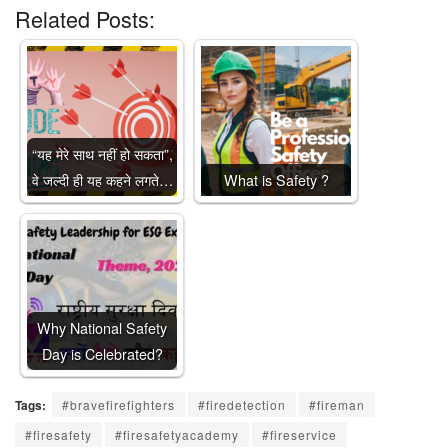
Related Posts:
“यह मेरे साथ नहीं हो सकता”,
वे जल्दी ही यह कहने लगते…
What is Safety ?
Why National Safety
Day is Celebrated?
Tags:
#bravefirefighters
#firedetection
#fireman
#firesafety
#firesafetyacademy
#fireservice